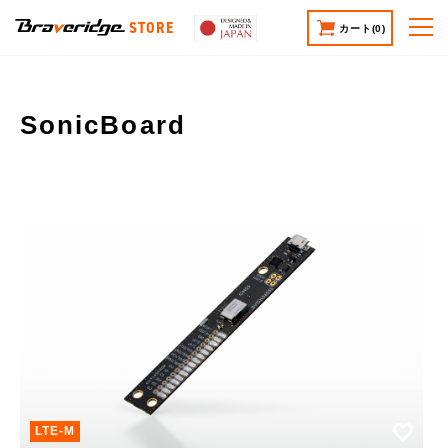
STORE
カート
(0)
SonicBoard
お気
LTE-M