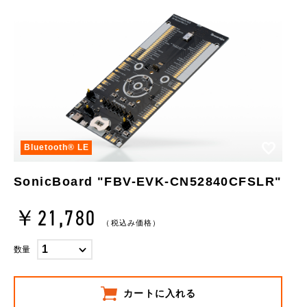
お気に
Bluetooth®︎ LE
SonicBoard "FBV-EVK-CN52840CFSLR"
￥21,780
（税込み価格）
数量
カートに入れる