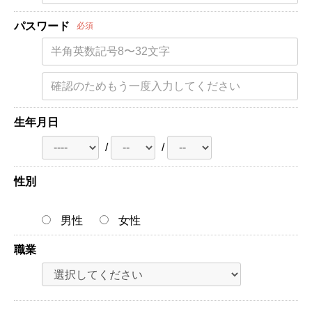
パスワード
必須
生年月日
/
/
性別
男性
女性
職業