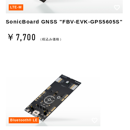
お気
LTE-M
SonicBoard GNSS "FBV-EVK-GPS5605S"
￥7,700
（税込み価格）
お気に入り
Bluetooth®︎ LE