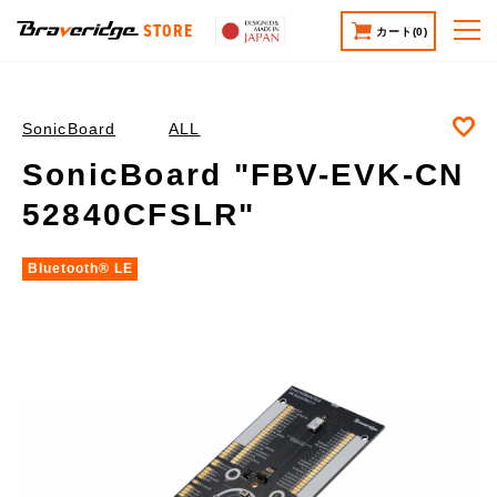
STORE
カート
(0)
お
SonicBoard
ALL
SonicBoard "FBV-EVK-CN
52840CFSLR"
Bluetooth®︎ LE