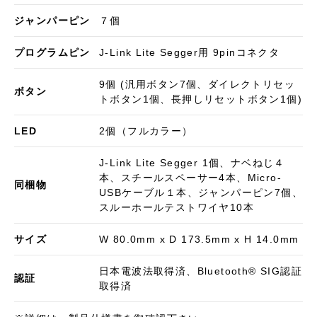
ジャンパーピン
７個
プログラムピン
J-Link Lite Segger用 9pinコネクタ
9個 (汎用ボタン7個、ダイレクトリセッ
ボタン
トボタン1個、長押しリセットボタン1個)
LED
2個（フルカラー）
J-Link Lite Segger 1個、ナベねじ４
本、スチールスペーサー4本、Micro-
同梱物
USBケーブル１本、ジャンパーピン7個、
スルーホールテストワイヤ10本
サイズ
W 80.0mm x D 173.5mm x H 14.0mm
お買い物を続ける
カートへ進む
日本電波法取得済、Bluetooth® SIG認証
認証
取得済