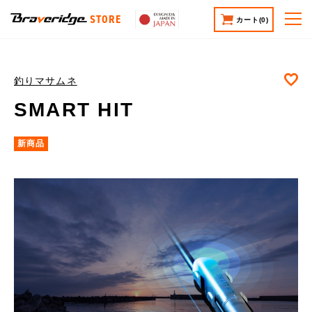
STORE
カート
(0)
お
釣りマサムネ
SMART HIT
新商品