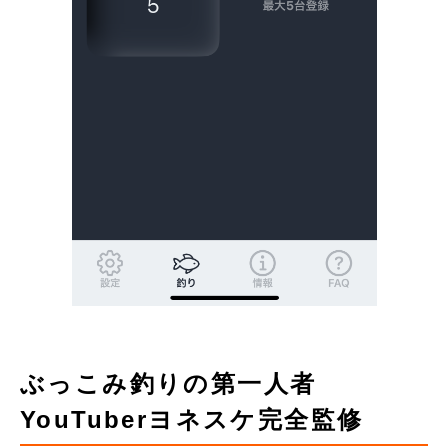
ぶっこみ釣りの第一人者
YouTuberヨネスケ完全監修
お買い物を続ける
カートへ進む